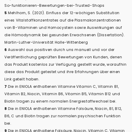
So-funktionieren-Bewertungen-bei-Trusted-Shops
5
Mehlhorn, S. (2021). Einfluss der 12-wöchigen Substitution
eines Vitalstoffkonzentrates auf die Plasmakonzentrationen
von B-Vitaminen und Homocystein sowie Auswirkungen auf
die Hämodynamik bei gesunden Erwachsenen (Dissertation).
Martin-Luther-Universität Halle-Wittenberg
6
Auswahl aus positiven durch uns manuell und vor der
Veröffentlichung geprüften Bewertungen von Kunden, denen
das Produkt kostenlos zur Verfügung gestellt wurde, woraufhin
diese das Produkt getestet und ihre Erfahrungen über einen
Link geteilt haben.
7
Die in ENIOLA enthaltenen Vitamine Vitamin C, Vitamin B1,
Vitamin B2, Niacin, Vitamin B6, Vitamin B5, Vitamin B12 und
Biotin tragen zu einem normalen Energiestoffwechsel bei.
8
Die in ENIOLA enthaltenen Vitamine Folsäure, Niacin, B1, B12,
B6, C und Biotin tragen zur normalen psychischen Funktion
bei.
9
Die in ENIOLA enthaltene Folsäure, Niacin, Vitamin C, Vitamin