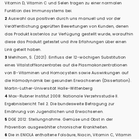
Vitamin D, Vitamin C und Selen tragen zu einer normalen
Funktion des Immunsystems bei.
2
Auswahl aus positiven durch uns manuell und vor der
Veröffentlichung geprüften Bewertungen von Kunden, denen
das Produkt kostenlos zur Verfügung gestellt wurde, woraufhin
diese das Produkt getestet und ihre Erfahrungen über einen
Link geteilt haben.
3
Mehlhorn, S. (2021). Einfluss der 12-wöchigen Substitution
eines Vitalstoffkonzentrates auf die Plasmakonzentrationen
von B-Vitaminen und Homocystein sowie Auswirkungen auf
die Hämodynamik bei gesunden Erwachsenen (Dissertation).
Martin-Luther-Universität Halle-Wittenberg
4
Max-Rubner Institut 2008: Nationale Verzehrsstudie II.
Ergebnisbericht Teil 2. Die bundesweite Befragung zur
Ernährung von Jugendlichen und Erwachsenen.
5
DGE 2012: Stellungnahme. Gemüse und Obst in der
Prävention ausgewählter chronischer Krankheiten.
6
Die in ENIOLA enthaltene Folsäure, Niacin, Vitamin C, Vitamin